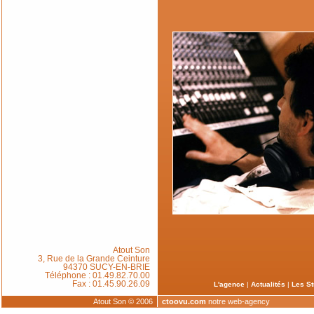
Atout Son
3, Rue de la Grande Ceinture
94370 SUCY-EN-BRIE
Téléphone : 01.49.82.70.00
Fax : 01.45.90.26.09
L'agence
|
Actualités
|
Les St
Atout Son © 2006
ctoovu.com
notre web-agency